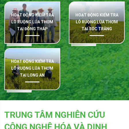
HOẠT ĐỘNG KIỂM TRA
HOẠT ĐỘNG KIỂM TRA
LÔ RUỘNG LÚA THƠM
LÔ RUỘNG LÚA THƠM
TẠI ĐỒNG THÁP
TẠI SÓC TRĂNG
HOẠT ĐỘNG KIỂM TRA
LÔ RUỘNG LÚA THƠM
TẠI LONG AN
TRUNG TÂM NGHIÊN CỨU
CÔNG NGHỆ HÓA VÀ DINH