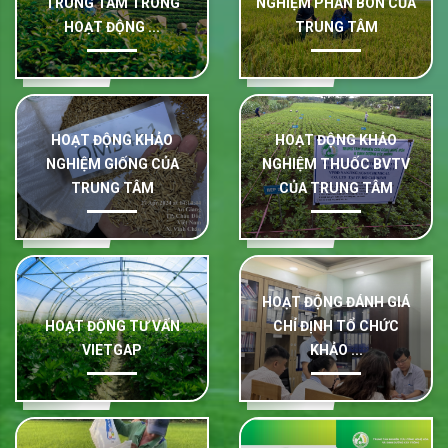
TRUNG TÂM TRONG
NGHIỆM PHÂN BÓN CỦA
HOẠT ĐỘNG ...
TRUNG TÂM
HOẠT ĐỘNG KHẢO
HOẠT ĐỘNG KHẢO
NGHIỆM GIỐNG CỦA
NGHIỆM THUỐC BVTV
TRUNG TÂM
CỦA TRUNG TÂM
HOẠT ĐỘNG ĐÁNH GIÁ
HOẠT ĐỘNG TƯ VẤN
CHỈ ĐỊNH TỔ CHỨC
VIETGAP
KHẢO ...