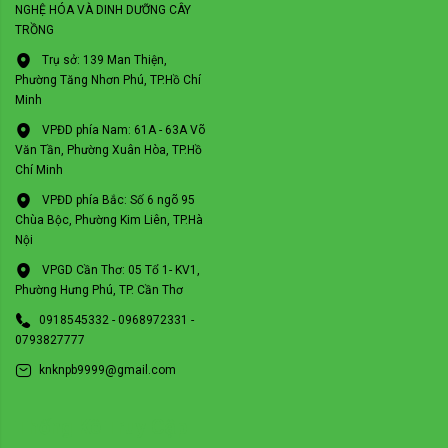
NGHỆ HÓA VÀ DINH DƯỠNG CÂY
TRỒNG
Trụ sở: 139 Man Thiện,
Phường Tăng Nhơn Phú, TP.Hồ Chí
Minh
VPĐD phía Nam: 61A - 63A Võ
Văn Tần, Phường Xuân Hòa, TP.Hồ
Chí Minh
VPĐD phía Bắc: Số 6 ngõ 95
Chùa Bộc, Phường Kim Liên, TP.Hà
Nội
VPGD Cần Thơ: 05 Tổ 1- KV1,
Phường Hưng Phú, TP. Cần Thơ
0918545332 - 0968972331 -
0793827777
knknpb9999@gmail.com
Thống Kê Truy Cập