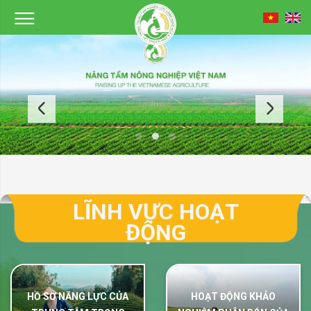
LĨNH VỰC HOẠT
ĐỘNG
HỒ SƠ NĂNG LỰC CỦA
HOẠT ĐỘNG KHẢO