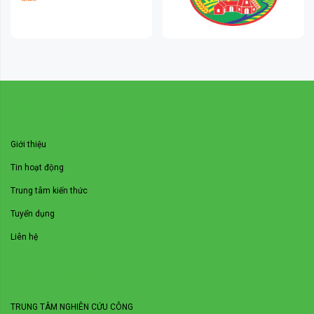
VỀ CHÚNG TÔI
Giới thiệu
Tin hoạt động
Trung tâm kiến thức
Tuyển dụng
Liên hệ
Thông Tin Liên Hệ
TRUNG TÂM NGHIÊN CỨU CÔNG