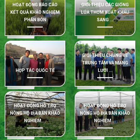
HOẠT ĐỘNG BÁO CÁO
GIỚI THIỆU CÁC GIỐNG
KẾT QUẢ KHẢO NGHIỆM
LÚA THƠM XUẤT KHẨU
PHÂN BÓN
SANG ...
GIỚI THIỆU CHUNG VỀ
TRUNG TÂM VÀ MẠNG
HỢP TÁC QUỐC TẾ
LƯỚI ...
HOẠT ĐỘNG HỖ TRỢ
HOẠT ĐỘNG HỖ TRỢ
NÔNG HỘ ĐỊA BÀN KHẢO
NÔNG HỘ ĐỊA BÀN KHẢO
NGHIỆM ...
NGHIỆM ...