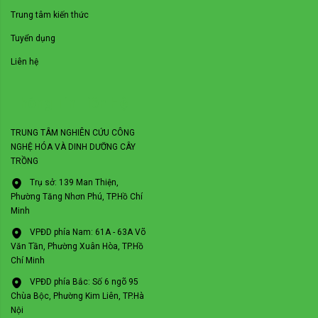
Trung tâm kiến thức
Tuyển dụng
Liên hệ
Thông Tin Liên Hệ
TRUNG TÂM NGHIÊN CỨU CÔNG
NGHỆ HÓA VÀ DINH DƯỠNG CÂY
TRỒNG
Trụ sở: 139 Man Thiện,
Phường Tăng Nhơn Phú, TP.Hồ Chí
Minh
VPĐD phía Nam: 61A - 63A Võ
Văn Tần, Phường Xuân Hòa, TP.Hồ
Chí Minh
VPĐD phía Bắc: Số 6 ngõ 95
Chùa Bộc, Phường Kim Liên, TP.Hà
Nội