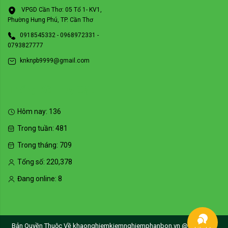
VPGD Cần Thơ: 05 Tổ 1- KV1,
Phường Hưng Phú, TP. Cần Thơ
0918545332 - 0968972331 -
0793827777
knknpb9999@gmail.com
Thống Kê Truy Cập
Hôm nay:
136
Trong tuần:
481
Trong tháng:
709
Tổng số:
220,378
Đang online:
8
Bản Quyền Thuộc Về khaonghiemkiemnghiemphanbon.vn @Copyright