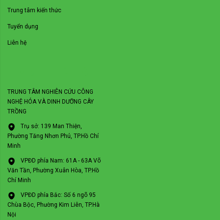
Trung tâm kiến thức
Tuyển dụng
Liên hệ
Thông Tin Liên Hệ
TRUNG TÂM NGHIÊN CỨU CÔNG
NGHỆ HÓA VÀ DINH DƯỠNG CÂY
TRỒNG
Trụ sở: 139 Man Thiện,
Phường Tăng Nhơn Phú, TP.Hồ Chí
Minh
VPĐD phía Nam: 61A - 63A Võ
Văn Tần, Phường Xuân Hòa, TP.Hồ
Chí Minh
VPĐD phía Bắc: Số 6 ngõ 95
Chùa Bộc, Phường Kim Liên, TP.Hà
Nội