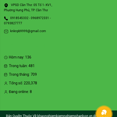
VPGD Cần Thơ: 05 Tổ 1- KV1,
Phường Hưng Phú, TP. Cần Thơ
0918545332 - 0968972331 -
0793827777
knknpb9999@gmail.com
Thống Kê Truy Cập
Hôm nay:
136
Trong tuần:
481
Trong tháng:
709
Tổng số:
220,378
Đang online:
8
Bản Quyền Thuộc Về khaonghiemkiemnghiemphanbon.vn @Copyright