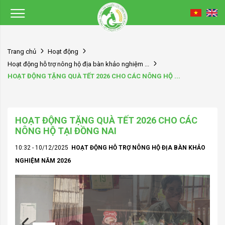
Trang chủ
Hoạt động
Hoạt động hỗ trợ nông hộ địa bàn khảo nghiệm ...
HOẠT ĐỘNG TẶNG QUÀ TẾT 2026 CHO CÁC NÔNG HỘ ...
HOẠT ĐỘNG TẶNG QUÀ TẾT 2026 CHO CÁC
NÔNG HỘ TẠI ĐỒNG NAI
10:32 - 10/12/2025
HOẠT ĐỘNG HỖ TRỢ NÔNG HỘ ĐỊA BÀN KHẢO
NGHIỆM NĂM 2026