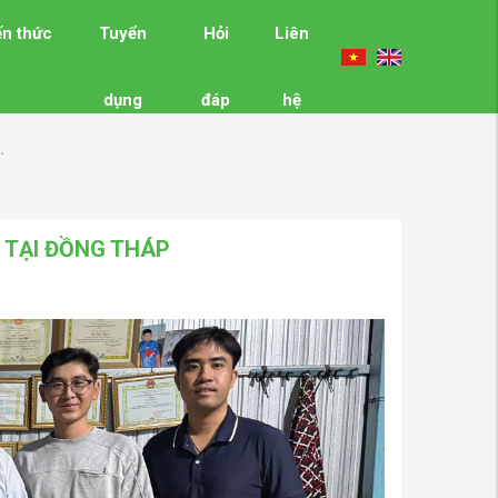
ến thức
Tuyển
Hỏi
Liên
dụng
đáp
hệ
.
 TẠI ĐỒNG THÁP