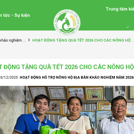
Trung tâm ki
n tức - Sự kiện
HOẠT ĐỘNG TẶNG QUÀ TẾT 2026 CHO CÁC NÔNG HỘ ..
khảo nghiệm ...
 ĐỘNG TẶNG QUÀ TẾT 2026 CHO CÁC NÔNG HỘ
 10/12/2025
HOẠT ĐỘNG HỖ TRỢ NÔNG HỘ ĐỊA BÀN KHẢO NGHIỆM NĂM 2026