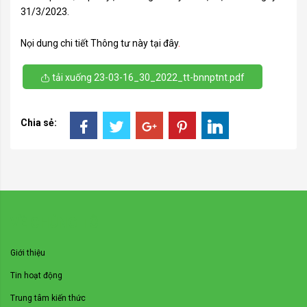
31/3/2023.
Nọi dung chi tiết Thông tư này
tại đây
.
tải xuống 23-03-16_30_2022_tt-bnnptnt.pdf
Chia sẻ:
VỀ CHÚNG TÔI
Giới thiệu
Tin hoạt động
Trung tâm kiến thức