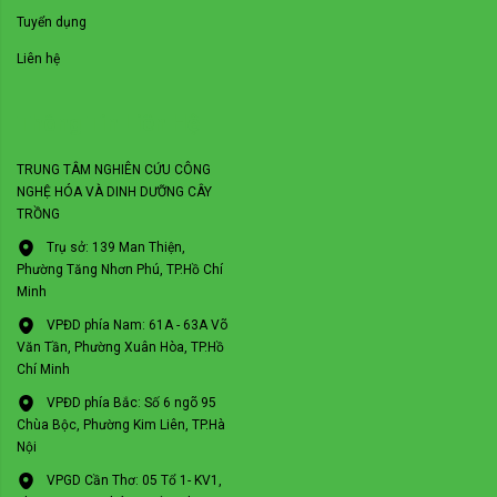
Tuyển dụng
Liên hệ
Thông Tin Liên Hệ
TRUNG TÂM NGHIÊN CỨU CÔNG
NGHỆ HÓA VÀ DINH DƯỠNG CÂY
TRỒNG
Trụ sở: 139 Man Thiện,
Phường Tăng Nhơn Phú, TP.Hồ Chí
Minh
VPĐD phía Nam: 61A - 63A Võ
Văn Tần, Phường Xuân Hòa, TP.Hồ
Chí Minh
VPĐD phía Bắc: Số 6 ngõ 95
Chùa Bộc, Phường Kim Liên, TP.Hà
Nội
VPGD Cần Thơ: 05 Tổ 1- KV1,