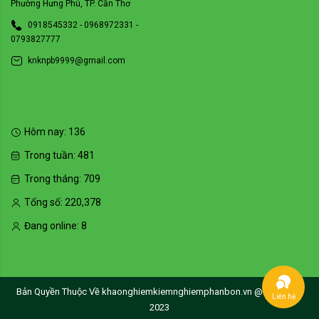
Phường Hưng Phú, TP. Cần Thơ
0918545332 - 0968972331 -
0793827777
knknpb9999@gmail.com
Thống Kê Truy Cập
Hôm nay:
136
Trong tuần:
481
Trong tháng:
709
Tổng số:
220,378
Đang online:
8
Bản Quyền Thuộc Về khaonghiemkiemnghiemphanbon.vn @Copyright
Liên hệ
2023